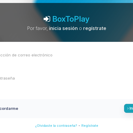
BoxToPlay
Por favor,
inicia sesión
o
regístrate
cordarme
In
-
¿Olvidaste la contraseña?
Regístrate