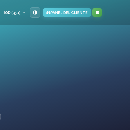
IQD (د.ع.‏)
PANEL DEL CLIENTE