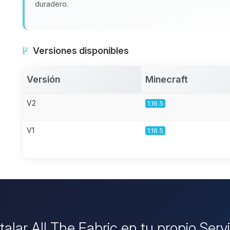
duradero.
Versiones disponibles
Versión
Minecraft
V2
1.16.5
V1
1.16.5
stalar All The Fabric en tu propio Serv