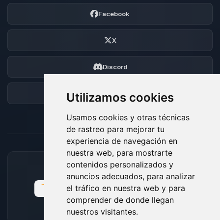
Facebook
X
Discord
Foro
Utilizamos cookies
Usamos cookies y otras técnicas
de rastreo para mejorar tu
experiencia de navegación en
nuestra web, para mostrarte
contenidos personalizados y
MÉTODOS DE PAGO ACEPTADOS
anuncios adecuados, para analizar
el tráfico en nuestra web y para
comprender de donde llegan
nuestros visitantes.