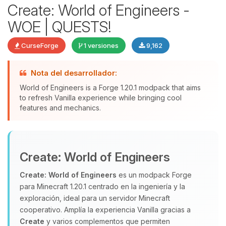
Create: World of Engineers -
WOE | QUESTS!
CurseForge
1 versiones
9,162
Yupi, por fin alguien con quien
hablar! Soy Choupy, tu pequeno
Nota del desarrollador:
asistente de BoxToPlay. Cuentame
World of Engineers is a Forge 1.20.1 modpack that aims
que necesitas y moveré mis
to refresh Vanilla experience while bringing cool
pequenos circuitos para ayudarte.
features and mechanics.
08/08/2026 09:09
Create: World of Engineers
Create: World of Engineers
es un modpack Forge
para Minecraft 1.20.1 centrado en la ingeniería y la
exploración, ideal para un servidor Minecraft
cooperativo. Amplía la experiencia Vanilla gracias a
Create
y varios complementos que permiten