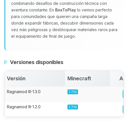
combinando desafíos de construcción técnica con
aventura constante. En
BoxToPlay
lo vemos perfecto
para comunidades que quieren una campaña larga
donde expandir fábricas, descubrir dimensiones cada
vez más peligrosas y desbloquear materiales raros para
el equipamiento de final de juego.
Versiones disponibles
Versión
Minecraft
Act
Ragnamod III-1.3.0
1.7.10
Ragnamod III-1.2.0
1.7.10