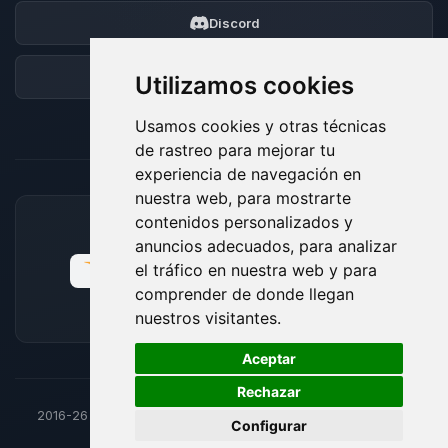
Discord
Foro
Utilizamos cookies
Usamos cookies y otras técnicas
de rastreo para mejorar tu
experiencia de navegación en
nuestra web, para mostrarte
contenidos personalizados y
MÉTODOS DE PAGO ACEPTADOS
anuncios adecuados, para analizar
el tráfico en nuestra web y para
comprender de donde llegan
nuestros visitantes.
🍪
Aceptar
Rechazar
2016-26
© BoxToPlay - Todos los derechos reservados por
Configurar
ByteLogic