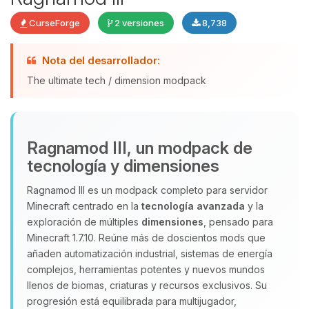
CurseForge
2 versiones
8,738
Nota del desarrollador:
Yupi, por fin alguien con quien
hablar! Soy Choupy, tu pequeno
The ultimate tech / dimension modpack
asistente de BoxToPlay. Cuentame
que necesitas y moveré mis
pequenos circuitos para ayudarte.
Ragnamod III, un modpack de
07/08/2026 14:52
tecnología y dimensiones
Ragnamod III es un modpack completo para servidor
Minecraft centrado en la
tecnología avanzada
y la
exploración de múltiples
dimensiones
, pensado para
Minecraft 1.7.10. Reúne más de doscientos mods que
añaden automatización industrial, sistemas de energía
complejos, herramientas potentes y nuevos mundos
llenos de biomas, criaturas y recursos exclusivos. Su
progresión está equilibrada para multijugador,