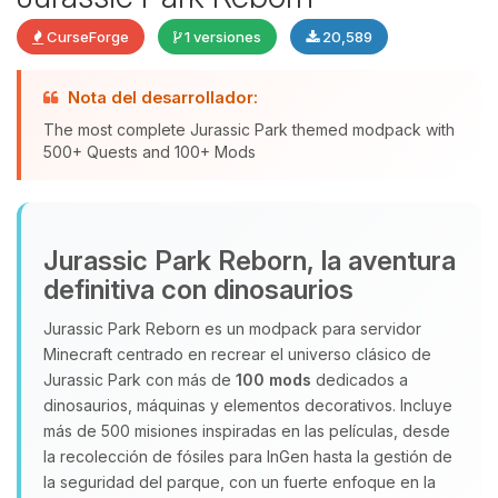
CurseForge
1 versiones
20,589
Yupi, por fin alguien con quien
Nota del desarrollador:
hablar! Soy Choupy, tu pequeno
The most complete Jurassic Park themed modpack with
asistente de BoxToPlay. Cuentame
500+ Quests and 100+ Mods
que necesitas y moveré mis
pequenos circuitos para ayudarte.
08/08/2026 06:51
Jurassic Park Reborn, la aventura
definitiva con dinosaurios
Jurassic Park Reborn es un modpack para servidor
Minecraft centrado en recrear el universo clásico de
Jurassic Park con más de
100 mods
dedicados a
dinosaurios, máquinas y elementos decorativos. Incluye
más de 500 misiones inspiradas en las películas, desde
la recolección de fósiles para InGen hasta la gestión de
la seguridad del parque, con un fuerte enfoque en la