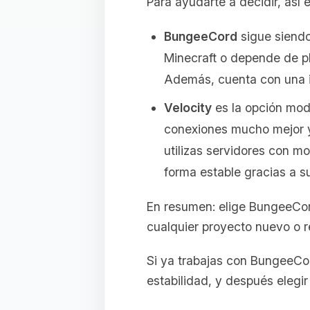
Para ayudarte a decidir, as
BungeeCord
sigue siendo 
Minecraft o depende de p
Además, cuenta con una in
Velocity
es la opción mod
conexiones mucho mejor y 
utilizas servidores con m
forma estable gracias a s
En resumen: elige BungeeCord
cualquier proyecto nuevo o 
Si ya trabajas con BungeeCor
estabilidad, y después elegi