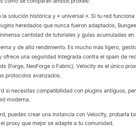
í es como se comparan ambos proxies:
la solución histórica y « universal ». Si tu red funcion
lugins heredados que nunca fueron adaptados, BungeeC
mensa cantidad de tutoriales y guías acumuladas en la
erna y de alto rendimiento. Es mucho más ligero, gesti
ofrece una seguridad integrada contra el spam de red.
ods (Forge, NeoForge o Fabric), Velocity es el único pr
us protocolos avanzados.
 si necesitas compatibilidad con plugins antiguos, pero
red moderna.
d, puedes crear una instancia con Velocity, probarla ba
r el proxy que mejor se adapte a tu comunidad.