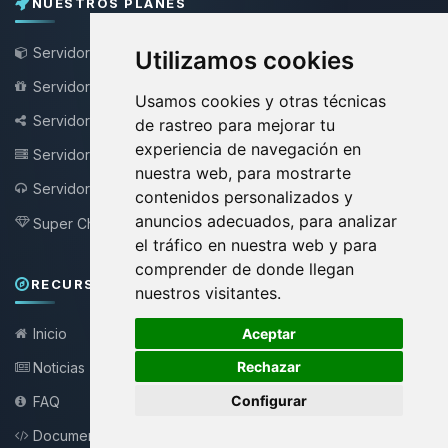
NUESTROS PLANES
Servidor de Minecraft
Utilizamos cookies
Servidor Minecraft Gratis
Usamos cookies y otras técnicas
Servidor Bungee / Velocity
de rastreo para mejorar tu
experiencia de navegación en
Servidor VPS
nuestra web, para mostrarte
Servidor Teamspeak
NEW !
contenidos personalizados y
anuncios adecuados, para analizar
Super Choupy
NEW !
el tráfico en nuestra web y para
comprender de donde llegan
RECURSOS Y SOPORTE
nuestros visitantes.
🍪
Aceptar
Inicio
Rechazar
Noticias
Configurar
FAQ
Documentación API