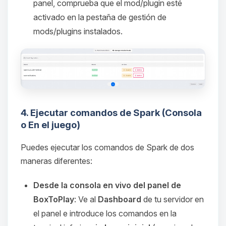
hablar! Soy Choupy, tu pequeno
panel, comprueba que el mod/plugin esté
asistente de BoxToPlay. Cuentame
activado en la pestaña de gestión de
que necesitas y moveré mis
mods/plugins instalados.
pequenos circuitos para ayudarte.
07/08/2026 05:58
4. Ejecutar comandos de Spark (Consola
o En el juego)
Puedes ejecutar los comandos de Spark de dos
maneras diferentes:
Desde la consola en vivo del panel de
BoxToPlay
: Ve al
Dashboard
de tu servidor en
el panel e introduce los comandos en la