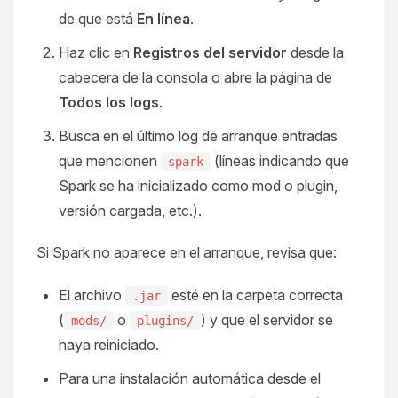
de que está
En línea
.
Haz clic en
Registros del servidor
desde la
cabecera de la consola o abre la página de
Todos los logs
.
Busca en el último log de arranque entradas
que mencionen
(líneas indicando que
spark
Spark se ha inicializado como mod o plugin,
versión cargada, etc.).
Si Spark no aparece en el arranque, revisa que:
El archivo
esté en la carpeta correcta
.jar
(
o
) y que el servidor se
mods/
plugins/
haya reiniciado.
Para una instalación automática desde el
Yupi, por fin alguien con quien