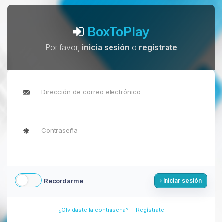
BoxToPlay
Por favor,
inicia sesión
o
regístrate
Recordarme
Iniciar sesión
-
¿Olvidaste la contraseña?
Regístrate