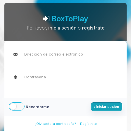
BoxToPlay
Por favor,
inicia sesión
o
regístrate
Recordarme
Iniciar sesión
-
¿Olvidaste la contraseña?
Regístrate