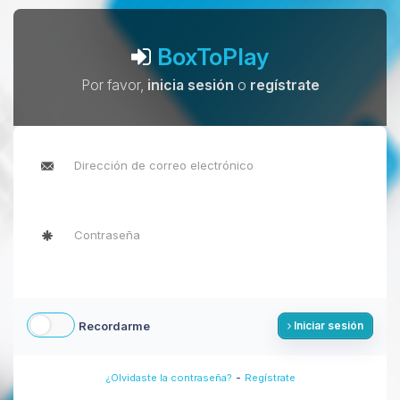
BoxToPlay
Por favor,
inicia sesión
o
regístrate
Recordarme
Iniciar sesión
-
¿Olvidaste la contraseña?
Regístrate