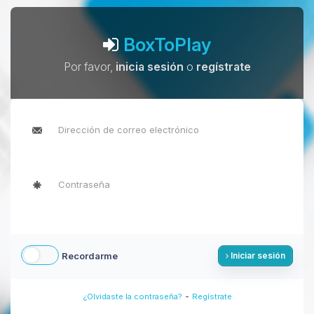
BoxToPlay
Por favor,
inicia sesión
o
regístrate
Recordarme
Iniciar sesión
-
¿Olvidaste la contraseña?
Regístrate