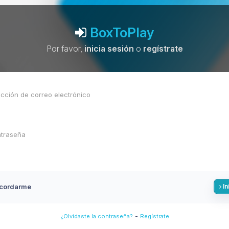
BoxToPlay
Por favor,
inicia sesión
o
regístrate
cordarme
In
-
¿Olvidaste la contraseña?
Regístrate