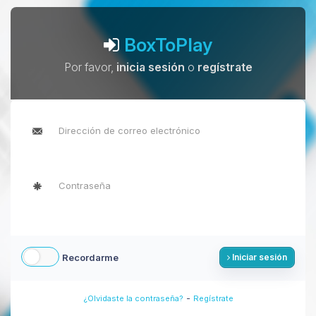
BoxToPlay
Por favor,
inicia sesión
o
regístrate
Recordarme
Iniciar sesión
-
¿Olvidaste la contraseña?
Regístrate