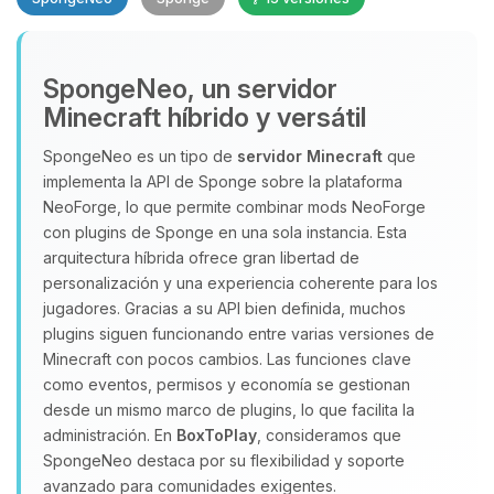
SpongeNeo, un servidor
Minecraft híbrido y versátil
SpongeNeo es un tipo de
servidor Minecraft
que
implementa la API de Sponge sobre la plataforma
Yupi, por fin alguien con quien
NeoForge, lo que permite combinar mods NeoForge
hablar! Soy Choupy, tu pequeno
con plugins de Sponge en una sola instancia. Esta
asistente de BoxToPlay. Cuentame
arquitectura híbrida ofrece gran libertad de
que necesitas y moveré mis
personalización y una experiencia coherente para los
pequenos circuitos para ayudarte.
jugadores. Gracias a su API bien definida, muchos
06/08/2026 18:28
plugins siguen funcionando entre varias versiones de
Minecraft con pocos cambios. Las funciones clave
como eventos, permisos y economía se gestionan
desde un mismo marco de plugins, lo que facilita la
administración. En
BoxToPlay
, consideramos que
SpongeNeo destaca por su flexibilidad y soporte
avanzado para comunidades exigentes.