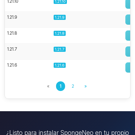
1.21.10
1.21.10
1.21.9
1.21.9
1.21.8
1.21.8
1.21.7
1.21.7
1.21.6
1.21.6
«
1
2
»
¿Listo para instalar SpongeNeo en tu propio