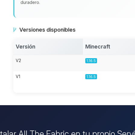
duradero.
Versiones disponibles
Versión
Minecraft
V2
1.16.5
V1
1.16.5
stalar All The Fabric en tu propio Serv