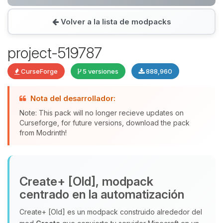
Volver a la lista de modpacks
Yupi, por fin alguien con quien
hablar! Soy Choupy, tu pequeno
project-519787
asistente de BoxToPlay. Cuentame
que necesitas y moveré mis
CurseForge
5 versiones
888,960
pequenos circuitos para ayudarte.
08/08/2026 07:43
Nota del desarrollador:
Note: This pack will no longer recieve updates on
Curseforge, for future versions, download the pack
from Modrinth!
Create+ [Old], modpack
centrado en la automatización
Create+ [Old] es un modpack construido alrededor del