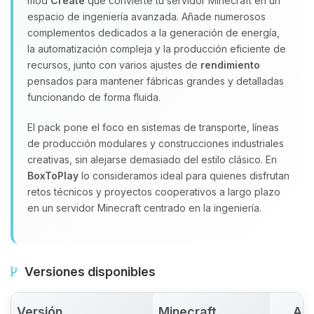
mod
Create
que convierte tu servidor Minecraft en un
espacio de ingeniería avanzada. Añade numerosos
complementos dedicados a la generación de energía,
la automatización compleja y la producción eficiente de
recursos, junto con varios ajustes de
rendimiento
pensados para mantener fábricas grandes y detalladas
funcionando de forma fluida.
El pack pone el foco en sistemas de transporte, líneas
de producción modulares y construcciones industriales
creativas, sin alejarse demasiado del estilo clásico. En
BoxToPlay
lo consideramos ideal para quienes disfrutan
retos técnicos y proyectos cooperativos a largo plazo
en un servidor Minecraft centrado en la ingeniería.
Versiones disponibles
Versión
Minecraft
Act