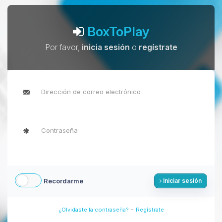
BoxToPlay
Por favor,
inicia sesión
o
regístrate
Recordarme
Iniciar sesión
-
¿Olvidaste la contraseña?
Regístrate