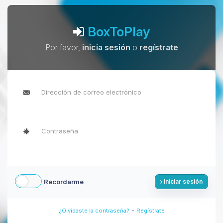
BoxToPlay
Por favor,
inicia sesión
o
regístrate
Recordarme
Iniciar sesión
-
¿Olvidaste la contraseña?
Regístrate