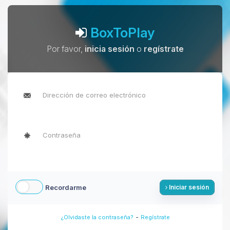
BoxToPlay
Por favor,
inicia sesión
o
regístrate
Recordarme
Iniciar sesión
-
¿Olvidaste la contraseña?
Regístrate