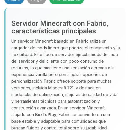
Servidor Minecraft con Fabric,
características principales
Un servidor Minecraft basado en
Fabric
utiliza un
cargador de mods ligero que prioriza el rendimiento y la
Yupi, por fin alguien con quien
flexibilidad. Este tipo de servidor ejecuta mods del lado
hablar! Soy Choupy, tu pequeno
del servidor y del cliente con poco consumo de
asistente de BoxToPlay. Cuentame
recursos, lo que mantiene una sensación cercana a la
que necesitas y moveré mis
experiencia vanilla pero con amplias opciones de
pequenos circuitos para ayudarte.
personalización. Fabric ofrece soporte para muchas
07/08/2026 06:51
versiones, incluida Minecraft 1.21, y destaca en
modpacks de optimización, mejoras de calidad de vida
y herramientas técnicas para automatización y
construcción avanzada. En un servidor Minecraft
alojado con
BoxToPlay
, Fabric se convierte en una
base estable y adaptable para comunidades que
buscan fluidez y control total sobre su jugabilidad.