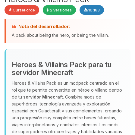
CurseForge
2 versiones
10,163
Nota del desarrollador:
Yupi, por fin alguien con quien
hablar! Soy Choupy, tu pequeno
A pack about being the hero, or being the villain.
asistente de BoxToPlay. Cuentame
que necesitas y moveré mis
pequenos circuitos para ayudarte.
Heroes & Villains Pack para tu
08/08/2026 06:08
servidor Minecraft
Heroes & Villains Pack es un modpack centrado en el
rol que te permite convertirte en héroe o villano dentro
de tu
servidor Minecraft
. Combina mods de
superhéroes, tecnología avanzada y exploración
espacial con Galacticraft y sus complementos, creando
una progresión muy completa entre bases futuristas,
viajes interplanetarios y combates intensos. Los mods
de superpoderes ofrecen trajes y habilidades variadas