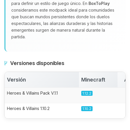
para definir un estilo de juego único. En
BoxToPlay
consideramos este modpack ideal para comunidades
que buscan mundos persistentes donde los duelos
espectaculares, las alianzas duraderas y las historias
emergentes surgen de manera natural durante la
partida.
Versiones disponibles
Versión
Minecraft
Ac
Heroes & Villains Pack V.1.1
1.12.2
Heroes & Villains 1.10.2
1.10.2