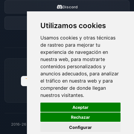
Discord
Foro
Utilizamos cookies
Usamos cookies y otras técnicas
de rastreo para mejorar tu
experiencia de navegación en
nuestra web, para mostrarte
contenidos personalizados y
MÉTODOS DE PAGO ACEPTADOS
anuncios adecuados, para analizar
el tráfico en nuestra web y para
comprender de donde llegan
nuestros visitantes.
🍪
Aceptar
Rechazar
2016-26
© BoxToPlay - Todos los derechos reservados por
Configurar
ByteLogic