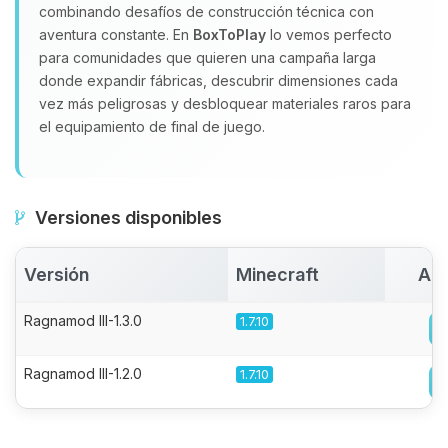
combinando desafíos de construcción técnica con
aventura constante. En
BoxToPlay
lo vemos perfecto
para comunidades que quieren una campaña larga
donde expandir fábricas, descubrir dimensiones cada
vez más peligrosas y desbloquear materiales raros para
el equipamiento de final de juego.
Versiones disponibles
Versión
Minecraft
Act
Ragnamod III-1.3.0
1.7.10
Ragnamod III-1.2.0
1.7.10