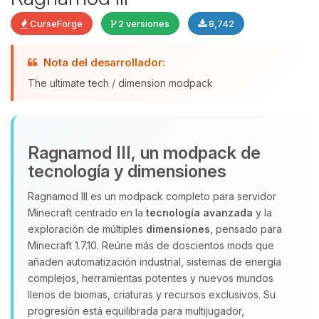
CurseForge
2 versiones
8,742
Nota del desarrollador:
Yupi, por fin alguien con quien
hablar! Soy Choupy, tu pequeno
The ultimate tech / dimension modpack
asistente de BoxToPlay. Cuentame
que necesitas y moveré mis
pequenos circuitos para ayudarte.
Ragnamod III, un modpack de
09/08/2026 15:51
tecnología y dimensiones
Ragnamod III es un modpack completo para servidor
Minecraft centrado en la
tecnología avanzada
y la
exploración de múltiples
dimensiones
, pensado para
Minecraft 1.7.10. Reúne más de doscientos mods que
añaden automatización industrial, sistemas de energía
complejos, herramientas potentes y nuevos mundos
llenos de biomas, criaturas y recursos exclusivos. Su
progresión está equilibrada para multijugador,