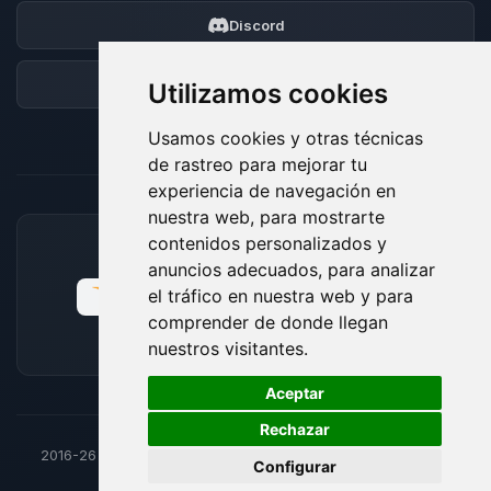
Discord
Foro
Utilizamos cookies
Usamos cookies y otras técnicas
de rastreo para mejorar tu
experiencia de navegación en
nuestra web, para mostrarte
contenidos personalizados y
MÉTODOS DE PAGO ACEPTADOS
anuncios adecuados, para analizar
el tráfico en nuestra web y para
comprender de donde llegan
nuestros visitantes.
🍪
Aceptar
Rechazar
2016-26
© BoxToPlay - Todos los derechos reservados por
Configurar
ByteLogic