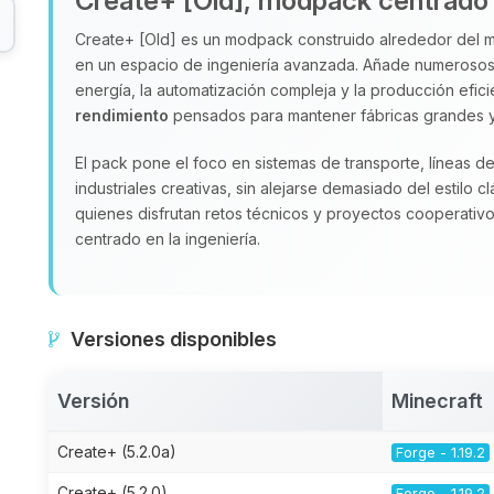
Create+ [Old], modpack centrado 
Create+ [Old] es un modpack construido alrededor del
en un espacio de ingeniería avanzada. Añade numeroso
energía, la automatización compleja y la producción efici
rendimiento
pensados para mantener fábricas grandes y 
El pack pone el foco en sistemas de transporte, líneas 
industriales creativas, sin alejarse demasiado del estilo c
quienes disfrutan retos técnicos y proyectos cooperativo
centrado en la ingeniería.
Versiones disponibles
Versión
Minecraft
Create+ (5.2.0a)
Forge - 1.19.2
Create+ (5.2.0)
Forge - 1.19.2