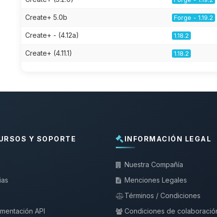
Create+ 5.0b
Forge - 1.19.2
Create+ - (4.12a)
1.18.2
Create+ (4.11.1)
1.18.2
URSOS Y SOPORTE
INFORMACIÓN LEGAL
Nuestra Compañía
ias
Menciones Legales
Términos / Condiciones
mentación API
Condiciones de colaboració