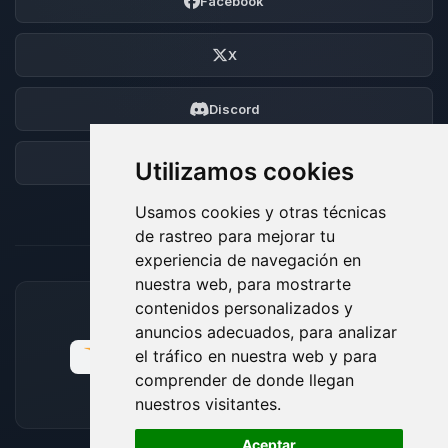
Facebook
X
Discord
Foro
Utilizamos cookies
Usamos cookies y otras técnicas
de rastreo para mejorar tu
experiencia de navegación en
nuestra web, para mostrarte
contenidos personalizados y
MÉTODOS DE PAGO ACEPTADOS
anuncios adecuados, para analizar
el tráfico en nuestra web y para
comprender de donde llegan
nuestros visitantes.
🍪
Aceptar