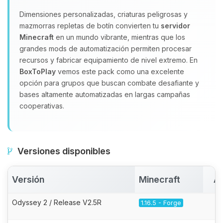
Dimensiones personalizadas, criaturas peligrosas y
mazmorras repletas de botín convierten tu
servidor
Minecraft
en un mundo vibrante, mientras que los
grandes mods de automatización permiten procesar
recursos y fabricar equipamiento de nivel extremo. En
BoxToPlay
vemos este pack como una excelente
opción para grupos que buscan combate desafiante y
bases altamente automatizadas en largas campañas
cooperativas.
Versiones disponibles
Versión
Minecraft
Ac
Odyssey 2 / Release V2.5R
1.16.5 - Forge