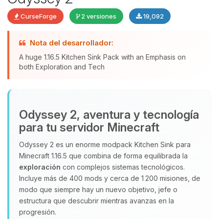
CurseForge
2 versiones
19,092
Nota del desarrollador:
Yupi, por fin alguien con quien
A huge 1.16.5 Kitchen Sink Pack with an Emphasis on
hablar! Soy Choupy, tu pequeno
both Exploration and Tech
asistente de BoxToPlay. Cuentame
que necesitas y moveré mis
pequenos circuitos para ayudarte.
Odyssey 2, aventura y tecnología
09/08/2026 05:28
para tu servidor Minecraft
Odyssey 2 es un enorme modpack Kitchen Sink para
Minecraft 1.16.5 que combina de forma equilibrada la
exploración
con complejos sistemas tecnológicos.
Incluye más de 400 mods y cerca de 1 200 misiones, de
modo que siempre hay un nuevo objetivo, jefe o
estructura que descubrir mientras avanzas en la
progresión.