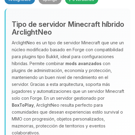
Yupi, por fin alguien con quien
Tipo de servidor Minecraft híbrido
hablar! Soy Choupy, tu pequeno
ArclightNeo
asistente de BoxToPlay. Cuentame
que necesitas y moveré mis
ArclightNeo es un tipo de servidor Minecraft que une un
pequenos circuitos para ayudarte.
núcleo modificado basado en Forge con compatibilidad
para plugins tipo Bukkit, ideal para configuraciones
07/08/2026 02:49
híbridas. Permite combinar
mods avanzados
con
plugins de administración, economía y protección,
manteniendo un buen nivel de rendimiento en el
servidor. Gracias a esta arquitectura, soporta más
jugadores y automatizaciones que un servidor Minecraft
solo con Forge. En un servidor gestionado por
BoxToPlay
, ArclightNeo resulta perfecto para
comunidades que desean experiencias estilo survival o
MMO con progresión, objetos personalizados,
mazmorras, protección de territorios y eventos
colaborativos.