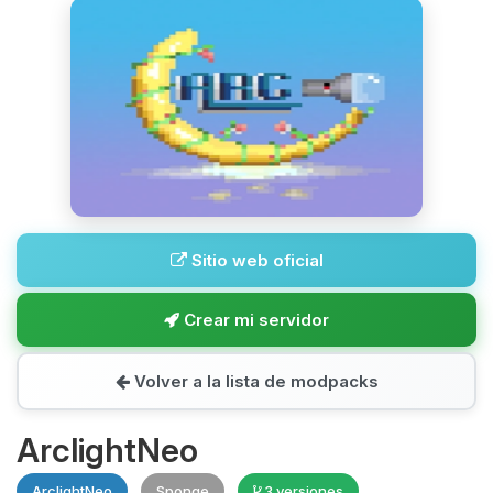
Sitio web oficial
Crear mi servidor
Volver a la lista de modpacks
ArclightNeo
ArclightNeo
Sponge
3 versiones