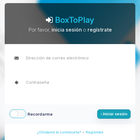
BoxToPlay
Por favor,
inicia sesión
o
regístrate
Recordarme
Iniciar sesión
-
¿Olvidaste la contraseña?
Regístrate