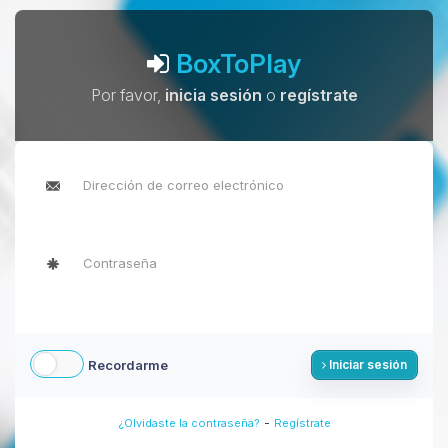
BoxToPlay
Por favor,
inicia sesión
o
regístrate
Recordarme
Iniciar sesión
-
¿Olvidaste la contraseña?
Regístrate