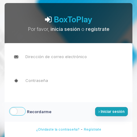
BoxToPlay
Por favor,
inicia sesión
o
regístrate
Recordarme
Iniciar sesión
-
¿Olvidaste la contraseña?
Regístrate