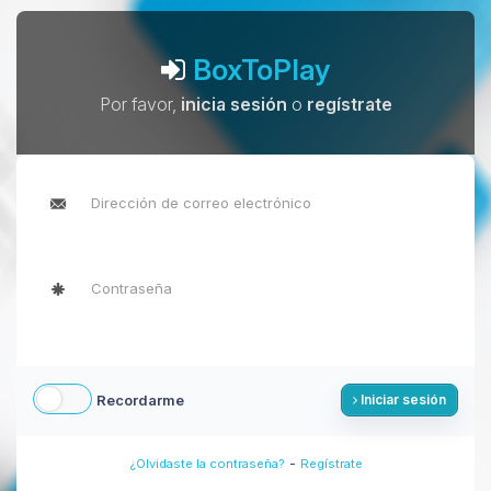
BoxToPlay
Por favor,
inicia sesión
o
regístrate
Recordarme
Iniciar sesión
-
¿Olvidaste la contraseña?
Regístrate