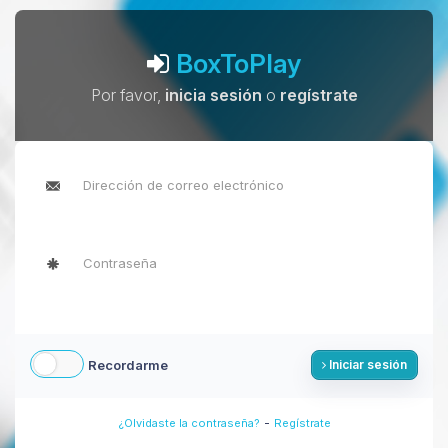
BoxToPlay
Por favor,
inicia sesión
o
regístrate
Recordarme
Iniciar sesión
-
¿Olvidaste la contraseña?
Regístrate