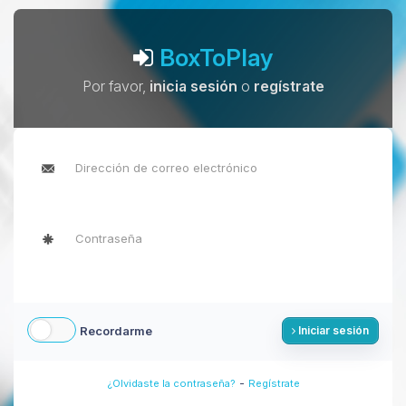
BoxToPlay
Por favor,
inicia sesión
o
regístrate
Recordarme
Iniciar sesión
-
¿Olvidaste la contraseña?
Regístrate