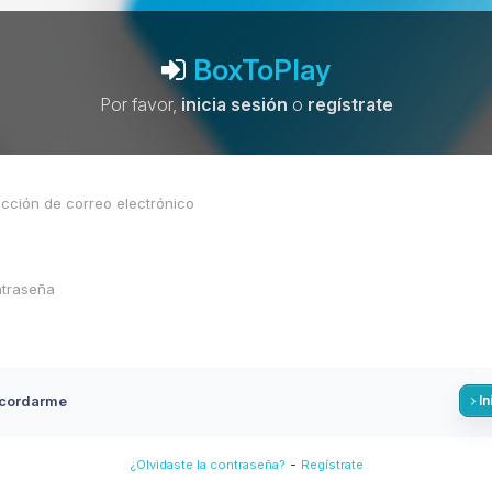
BoxToPlay
Por favor,
inicia sesión
o
regístrate
cordarme
In
-
¿Olvidaste la contraseña?
Regístrate