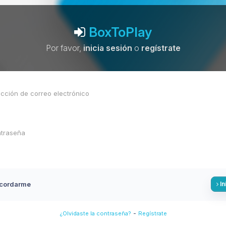
BoxToPlay
Por favor,
inicia sesión
o
regístrate
cordarme
In
-
¿Olvidaste la contraseña?
Regístrate