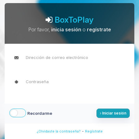
BoxToPlay
Por favor,
inicia sesión
o
regístrate
Recordarme
Iniciar sesión
-
¿Olvidaste la contraseña?
Regístrate