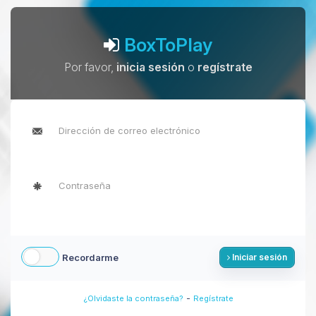
BoxToPlay
Por favor,
inicia sesión
o
regístrate
Recordarme
Iniciar sesión
-
¿Olvidaste la contraseña?
Regístrate