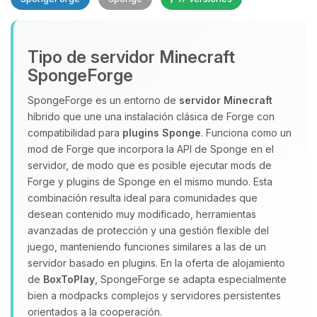
Tipo de servidor Minecraft
SpongeForge
SpongeForge es un entorno de
servidor Minecraft
híbrido que une una instalación clásica de Forge con
Yupi, por fin alguien con quien
compatibilidad para
plugins Sponge
. Funciona como un
hablar! Soy Choupy, tu pequeno
mod de Forge que incorpora la API de Sponge en el
asistente de BoxToPlay. Cuentame
servidor, de modo que es posible ejecutar mods de
que necesitas y moveré mis
Forge y plugins de Sponge en el mismo mundo. Esta
pequenos circuitos para ayudarte.
combinación resulta ideal para comunidades que
08/08/2026 01:10
desean contenido muy modificado, herramientas
avanzadas de protección y una gestión flexible del
juego, manteniendo funciones similares a las de un
servidor basado en plugins. En la oferta de alojamiento
de
BoxToPlay
, SpongeForge se adapta especialmente
bien a modpacks complejos y servidores persistentes
orientados a la cooperación.