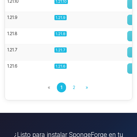
1.21.10
1.21.10
1.21.9
1.21.9
1.21.8
1.21.8
1.21.7
1.21.7
1.21.6
1.21.6
«
1
2
»
¿Listo para instalar SpongeForge en tu