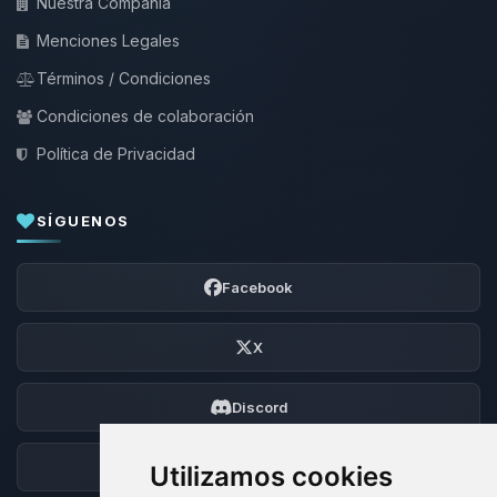
Nuestra Compañía
Menciones Legales
Términos / Condiciones
Condiciones de colaboración
Política de Privacidad
SÍGUENOS
Facebook
X
Discord
Foro
Utilizamos cookies