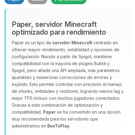
Paper, servidor Minecraft
optimizado para rendimiento
Paper es un tipo de
servidor Minecraft
centrado en
ofrecer mayor rendimiento, estabilidad y opciones de
Yupi, por fin alguien con quien
configuración. Nacido a partir de Spigot, mantiene
hablar! Soy Choupy, tu pequeno
compatibilidad con la mayoría de plugins Bukkit y
asistente de BoxToPlay. Cuentame
Spigot, pero añade una API ampliada, más parámetros
que necesitas y moveré mis
ajustables y numerosas correcciones de errores y
pequenos circuitos para ayudarte.
exploits. Esto permite controlar con precisión el manejo
08/08/2026 01:16
de chunks, entidades y redstone, logrando menos lag y
mejor TPS incluso con muchos jugadores conectados.
Gracias a esta combinación de optimización y
compatibilidad,
Paper
se ha convertido en una opción
muy recomendada para los servidores que
administramos en
BoxToPlay
.