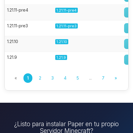
1.21.11-pre4
1.21.11-pre4
1.21.11-pre3
1.21.11-pre3
1.21.10
1.21.10
1.21.9
1.21.9
«
1
2
3
4
5
...
7
»
¿Listo para instalar Paper en tu propio
Servidor Minecraft?