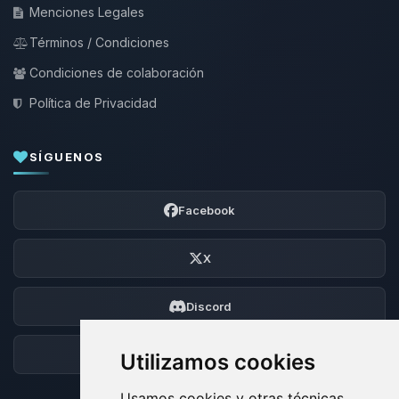
Menciones Legales
Términos / Condiciones
Condiciones de colaboración
Política de Privacidad
SÍGUENOS
Facebook
X
Discord
Foro
Utilizamos cookies
Usamos cookies y otras técnicas