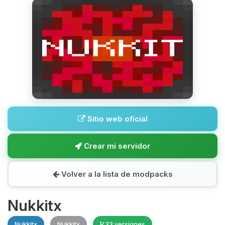
Sitio web oficial
Crear mi servidor
Volver a la lista de modpacks
Nukkitx
Nukkitx
Nukkitx
33 versiones