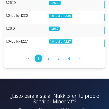
1.26.10
1.26.10
1.0-build-1230
1.0-build-1230
1.26.0
1.26.0
1.0-build-1227
1.0-build-1227
«
1
2
3
4
»
¿Listo para instalar Nukkitx en tu propio
Servidor Minecraft?