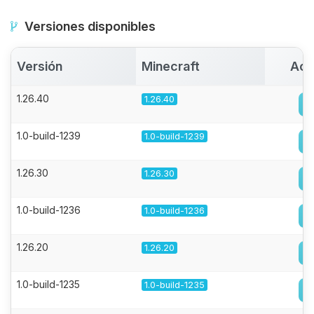
Versiones disponibles
Versión
Minecraft
Act
1.26.40
1.26.40
1.0-build-1239
1.0-build-1239
1.26.30
1.26.30
1.0-build-1236
1.0-build-1236
1.26.20
1.26.20
1.0-build-1235
1.0-build-1235