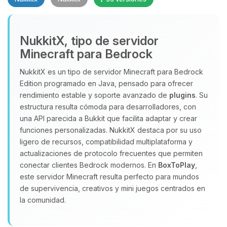
NukkitX, tipo de servidor
Minecraft para Bedrock
NukkitX es un tipo de servidor Minecraft para Bedrock
Edition programado en Java, pensado para ofrecer
Yupi, por fin alguien con quien
rendimiento estable y soporte avanzado de
plugins
. Su
hablar! Soy Choupy, tu pequeno
estructura resulta cómoda para desarrolladores, con
asistente de BoxToPlay. Cuentame
una API parecida a Bukkit que facilita adaptar y crear
que necesitas y moveré mis
funciones personalizadas. NukkitX destaca por su uso
pequenos circuitos para ayudarte.
ligero de recursos, compatibilidad multiplataforma y
06/08/2026 13:33
actualizaciones de protocolo frecuentes que permiten
conectar clientes Bedrock modernos. En
BoxToPlay
,
este servidor Minecraft resulta perfecto para mundos
de supervivencia, creativos y mini juegos centrados en
la comunidad.