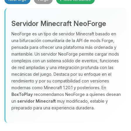
Servidor Minecraft NeoForge
NeoForge es un tipo de servidor Minecraft basado en
una bifurcación comunitaria de la API de mods Forge,
pensada para ofrecer una plataforma más ordenada y
Yupi, por fin alguien con quien
hablar! Soy Choupy, tu pequeno
mantenible. Un servidor NeoForge permite cargar mods
asistente de BoxToPlay. Cuentame
complejos con un sistema sólido de eventos, funciones
que necesitas y moveré mis
de red ampliadas y una integración profunda con las
pequenos circuitos para ayudarte.
mecánicas del juego. Destaca por su enfoque en el
rendimiento y por su compatibilidad con versiones
08/08/2026 04:25
modernas como Minecraft 1.20.1 y posteriores. En
BoxToPlay
recomendamos NeoForge a quienes desean
un
servidor Minecraft
muy modificado, estable y
preparado para una experiencia duradera.