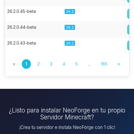
26.2.0.45-beta
26.2
26.2.0.44-beta
26.2
26.2.0.43-beta
26.2
«
1
2
3
4
5
...
165
»
¿Listo para instalar NeoForge en tu propio
Servidor Minecraft?
¡Crea tu servidor e instala NeoForge con 1 clic!