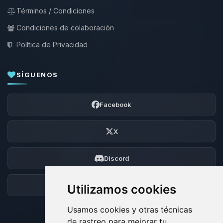
Términos / Condiciones
Condiciones de colaboración
Política de Privacidad
SÍGUENOS
Facebook
X
Discord
Foro
Utilizamos cookies
Usamos cookies y otras técnicas
de rastreo para mejorar tu