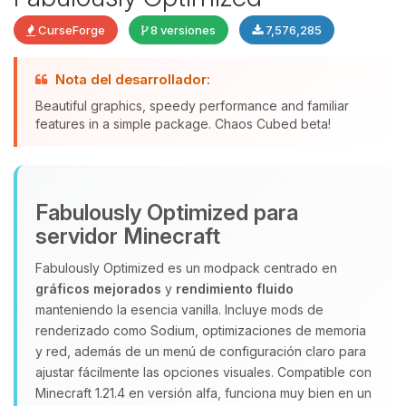
CurseForge
8 versiones
7,576,285
Nota del desarrollador:
Beautiful graphics, speedy performance and familiar
features in a simple package. Chaos Cubed beta!
Yupi, por fin alguien con quien
hablar! Soy Choupy, tu pequeno
asistente de BoxToPlay. Cuentame
que necesitas y moveré mis
Fabulously Optimized para
pequenos circuitos para ayudarte.
servidor Minecraft
09/08/2026 05:13
Fabulously Optimized es un modpack centrado en
gráficos mejorados
y
rendimiento fluido
manteniendo la esencia vanilla. Incluye mods de
renderizado como Sodium, optimizaciones de memoria
y red, además de un menú de configuración claro para
ajustar fácilmente las opciones visuales. Compatible con
Minecraft 1.21.4 en versión alfa, funciona muy bien en un