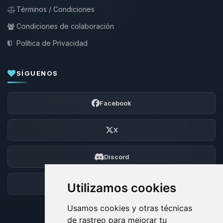
Términos / Condiciones
Condiciones de colaboración
Política de Privacidad
SÍGUENOS
Facebook
X
Discord
Foro
Utilizamos cookies
Usamos cookies y otras técnicas
de rastreo para mejorar tu