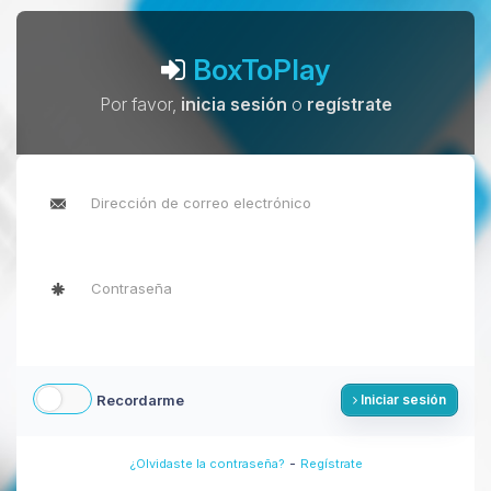
BoxToPlay
Por favor,
inicia sesión
o
regístrate
Recordarme
Iniciar sesión
-
¿Olvidaste la contraseña?
Regístrate