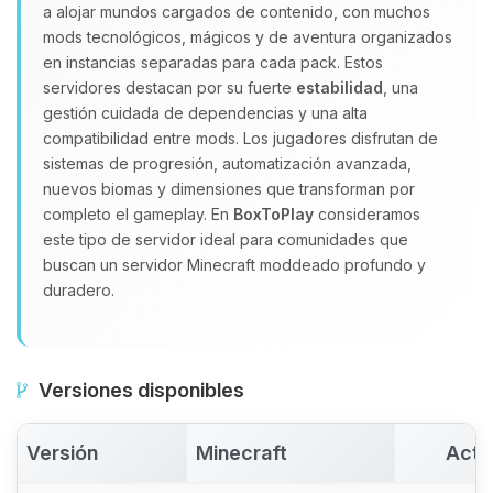
a alojar mundos cargados de contenido, con muchos
Yupi, por fin alguien con quien
mods tecnológicos, mágicos y de aventura organizados
hablar! Soy Choupy, tu pequeno
en instancias separadas para cada pack. Estos
asistente de BoxToPlay. Cuentame
servidores destacan por su fuerte
estabilidad
, una
que necesitas y moveré mis
gestión cuidada de dependencias y una alta
pequenos circuitos para ayudarte.
compatibilidad entre mods. Los jugadores disfrutan de
08/08/2026 15:12
sistemas de progresión, automatización avanzada,
nuevos biomas y dimensiones que transforman por
completo el gameplay. En
BoxToPlay
consideramos
este tipo de servidor ideal para comunidades que
buscan un servidor Minecraft moddeado profundo y
duradero.
Versiones disponibles
Versión
Minecraft
Acti