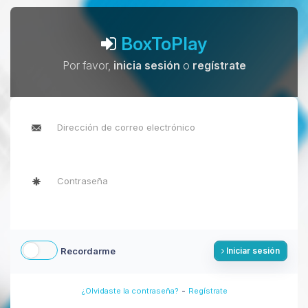
BoxToPlay
Por favor,
inicia sesión
o
regístrate
Recordarme
Iniciar sesión
-
¿Olvidaste la contraseña?
Regístrate