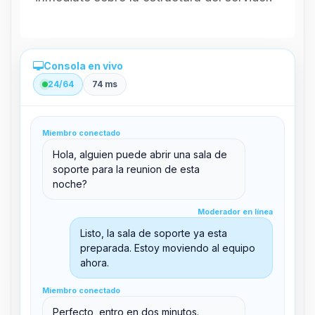
Consola en vivo
24/64
74 ms
Administración directa desde el panel
Miembro conectado
clid 42
Hola, alguien puede abrir una sala de
soporte para la reunion de esta
noche?
Moderador en línea
Moderador en línea
support@boxtoplay.com
Listo, la sala de soporte ya esta
Sala principal
preparada. Estoy moviendo al equipo
ahora.
Miembro conectado
Sala de soporte
Miembro conectado
Perfecto, entro en dos minutos.