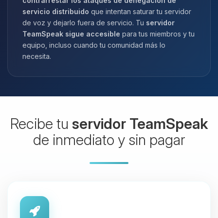
contrarrestar los ataques de denegación de
servicio distribuido
que intentan saturar tu servidor
de voz y dejarlo fuera de servicio. Tu
servidor
TeamSpeak sigue accesible
para tus miembros y tu
equipo, incluso cuando tu comunidad más lo
necesita.
Recibe tu
servidor TeamSpeak
de inmediato y sin pagar