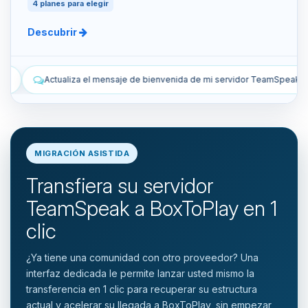
4 planes para elegir
Descubrir
 bienvenida de mi servidor TeamSpeak.
Lista los snapshots manuale
MIGRACIÓN ASISTIDA
Transfiera su servidor
TeamSpeak a BoxToPlay en 1
clic
¿Ya tiene una comunidad con otro proveedor? Una
interfaz dedicada le permite lanzar usted mismo la
transferencia en 1 clic para recuperar su estructura
actual y acelerar su llegada a BoxToPlay, sin empezar