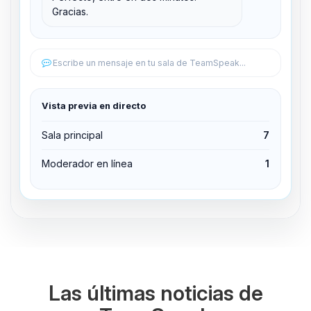
Gracias.
Editar permisos
Editar permisos
Escribe un mensaje en tu sala de TeamSpeak...
Expulsar del canal
Vista previa en directo
Sala principal
7
Moderador en línea
1
Las últimas noticias de