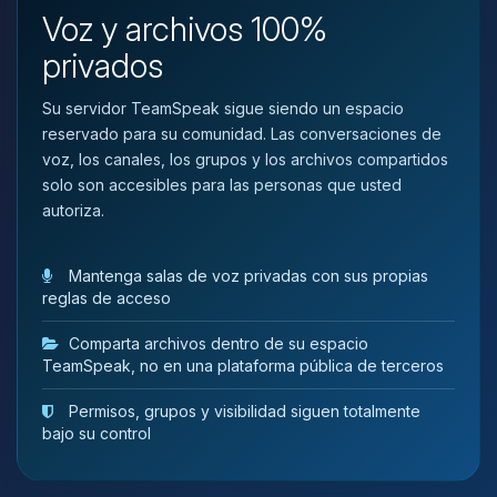
que necesitas y moveré mis
Voz y archivos 100%
pequenos circuitos para ayudarte.
privados
07/08/2026 09:40
Su servidor TeamSpeak sigue siendo un espacio
reservado para su comunidad. Las conversaciones de
voz, los canales, los grupos y los archivos compartidos
solo son accesibles para las personas que usted
autoriza.
Mantenga salas de voz privadas con sus propias
reglas de acceso
Comparta archivos dentro de su espacio
TeamSpeak, no en una plataforma pública de terceros
Permisos, grupos y visibilidad siguen totalmente
bajo su control