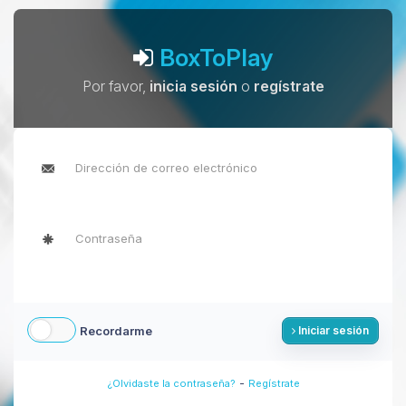
BoxToPlay
Por favor,
inicia sesión
o
regístrate
Recordarme
Iniciar sesión
-
¿Olvidaste la contraseña?
Regístrate