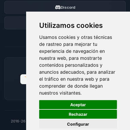
Discord
Foro
Utilizamos cookies
Usamos cookies y otras técnicas
de rastreo para mejorar tu
experiencia de navegación en
nuestra web, para mostrarte
contenidos personalizados y
MÉTODOS DE PAGO ACEPTADOS
anuncios adecuados, para analizar
el tráfico en nuestra web y para
comprender de donde llegan
nuestros visitantes.
🍪
Aceptar
Rechazar
2016-26
© BoxToPlay - Todos los derechos reservados por
Configurar
ByteLogic