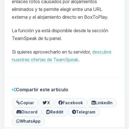
enlaces rotos causados por alojamientos
eliminados y te permite elegir entre una URL
externa y el alojamiento directo en BoxToPlay.
La función ya está disponible desde la sección
TeamSpeak de tu panel.
Si quieres aprovecharlo en tu servidor,
descubre
Yupi, por fin alguien con quien
hablar! Soy Choupy, tu pequeno
nuestras ofertas de TeamSpeak
.
asistente de BoxToPlay. Cuentame
que necesitas y moveré mis
pequenos circuitos para ayudarte.
09/08/2026 13:51
Compartir este artículo
Copiar
X
Facebook
LinkedIn
Discord
Reddit
Telegram
WhatsApp