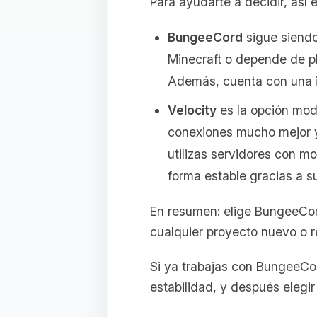
Para ayudarte a decidir, as
BungeeCord
sigue siendo 
Minecraft o depende de p
Además, cuenta con una in
Velocity
es la opción mod
conexiones mucho mejor y 
utilizas servidores con m
forma estable gracias a s
En resumen: elige BungeeCord
cualquier proyecto nuevo o 
Si ya trabajas con BungeeCor
estabilidad, y después elegi