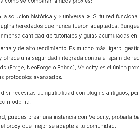
í es como se comparan ambos proxies:
la solución histórica y « universal ». Si tu red funcion
lugins heredados que nunca fueron adaptados, BungeeC
mensa cantidad de tutoriales y guías acumuladas en la
erna y de alto rendimiento. Es mucho más ligero, gesti
ofrece una seguridad integrada contra el spam de red.
ods (Forge, NeoForge o Fabric), Velocity es el único pr
us protocolos avanzados.
 si necesitas compatibilidad con plugins antiguos, pero
red moderna.
d, puedes crear una instancia con Velocity, probarla ba
r el proxy que mejor se adapte a tu comunidad.