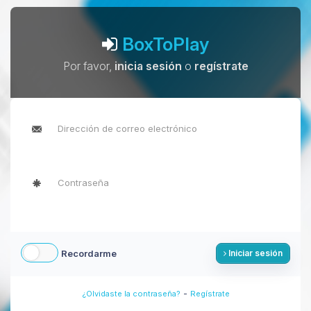
BoxToPlay
Por favor,
inicia sesión
o
regístrate
Recordarme
Iniciar sesión
-
¿Olvidaste la contraseña?
Regístrate