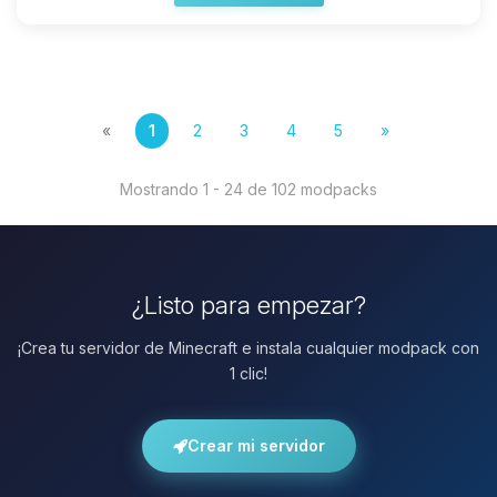
«
1
2
3
4
5
»
Mostrando 1 - 24 de 102 modpacks
¿Listo para empezar?
¡Crea tu servidor de Minecraft e instala cualquier modpack con
1 clic!
Crear mi servidor