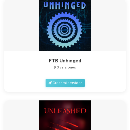
FTB Unhinged
3 versiones
Crear mi servidor