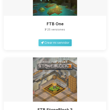
FTB One
25 versiones
Crear mi servidor
FTB StoneBlock 3