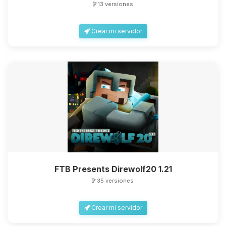
13 versiones
Crear mi servidor
Yupi, por fin alguien con quien
hablar! Soy Choupy, tu pequeno
asistente de BoxToPlay. Cuentame
que necesitas y moveré mis
pequenos circuitos para ayudarte.
09/08/2026 15:46
FTB Presents Direwolf20 1.21
35 versiones
Crear mi servidor