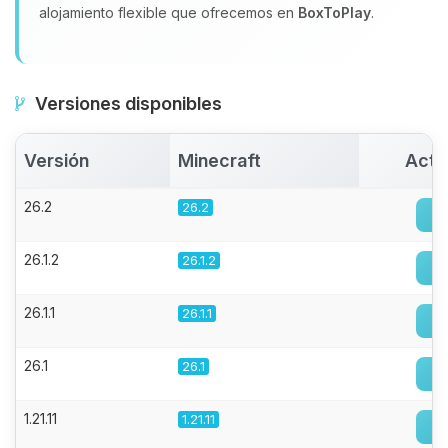
alojamiento flexible que ofrecemos en
BoxToPlay
.
Versiones disponibles
Versión
Minecraft
Acti
26.2
26.2
26.1.2
26.1.2
26.1.1
26.1.1
26.1
26.1
1.21.11
1.21.11