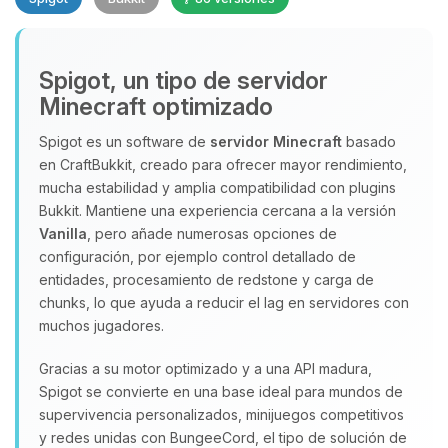
Spigot, un tipo de servidor
Minecraft optimizado
Spigot es un software de
servidor Minecraft
basado
en CraftBukkit, creado para ofrecer mayor rendimiento,
Yupi, por fin alguien con quien
mucha estabilidad y amplia compatibilidad con plugins
hablar! Soy Choupy, tu pequeno
Bukkit. Mantiene una experiencia cercana a la versión
asistente de BoxToPlay. Cuentame
Vanilla
, pero añade numerosas opciones de
que necesitas y moveré mis
configuración, por ejemplo control detallado de
pequenos circuitos para ayudarte.
entidades, procesamiento de redstone y carga de
chunks, lo que ayuda a reducir el lag en servidores con
09/08/2026 06:16
muchos jugadores.
Gracias a su motor optimizado y a una API madura,
Spigot se convierte en una base ideal para mundos de
supervivencia personalizados, minijuegos competitivos
y redes unidas con BungeeCord, el tipo de solución de